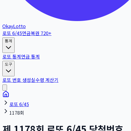
OkayLotto
로또 6/45
연금복권 720+
통계
로또 통계
연금 통계
도구
로또 번호 생성
실수령 계산기
로또 6/45
1178회
제
1178
회
로또 6/45 당첨번호