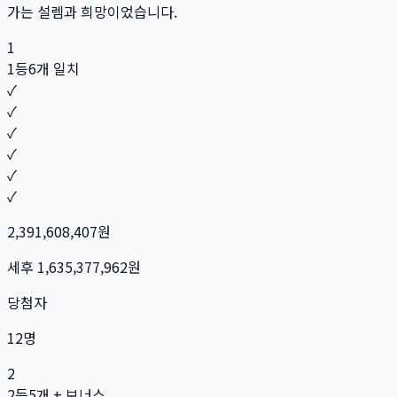
가는 설렘과 희망이었습니다.
1
1등
6개 일치
✓
✓
✓
✓
✓
✓
2,391,608,407
원
세후
1,635,377,962
원
당첨자
12
명
2
2등
5개 + 보너스