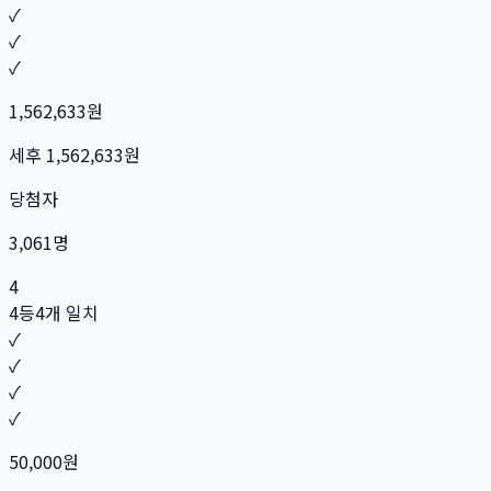
✓
✓
✓
1,562,633
원
세후
1,562,633
원
당첨자
3,061
명
4
4등
4개 일치
✓
✓
✓
✓
50,000
원