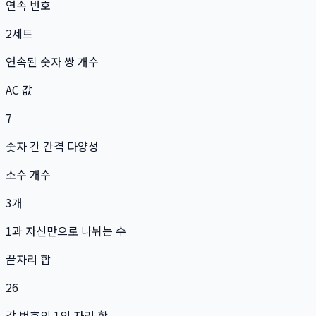
연속 번호
2
세트
연속된 숫자 쌍 개수
AC 값
7
숫자 간 간격 다양성
소수 개수
3
개
1과 자신만으로 나뉘는 수
끝자리 합
26
각 번호의 1의 자리 합