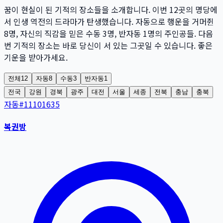
꿈이 현실이 된 기적의 장소들을 소개합니다. 이번
12
곳
의 명당에
서 인생 역전의 드라마가 탄생했습니다. 자동으로 행운을 거머쥔
8
명
, 자신의 직감을 믿은 수동
3
명
, 반자동
1
명
의 주인공들. 다음
번 기적의 장소는 바로 당신이 서 있는 그곳일 수 있습니다. 좋은
기운을 받아가세요.
전체
12
자동
8
수동
3
반자동
1
전국
강원
경북
광주
대전
서울
세종
전북
충남
충북
자동
#
11101635
복권방