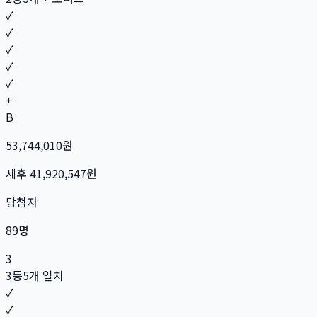
✓
✓
✓
✓
✓
+
B
53,744,010
원
세후
41,920,547
원
당첨자
89
명
3
3등
5개 일치
✓
✓