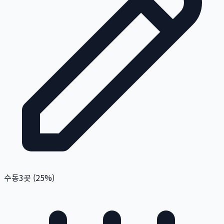
수동
3
곳 (
25
%)