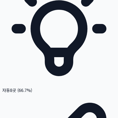
자동
8
곳 (
66.7
%)