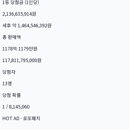
1등 당첨금 (1인당)
2,136,635,914
원
세후 약
1,464,546,392
원
총 판매액
1178억 1179만
원
117,811,795,000
원
당첨자
13
명
당첨 확률
1 / 8,145,060
HOT AD · 로또패치