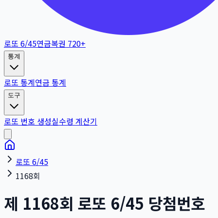
로또 6/45
연금복권 720+
통계
로또 통계
연금 통계
도구
로또 번호 생성
실수령 계산기
로또 6/45
1168회
제
1168
회
로또 6/45 당첨번호