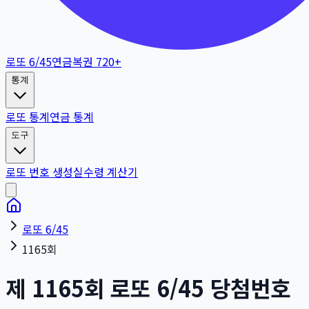
로또 6/45
연금복권 720+
통계
로또 통계
연금 통계
도구
로또 번호 생성
실수령 계산기
로또 6/45
1165회
제
1165
회
로또 6/45 당첨번호