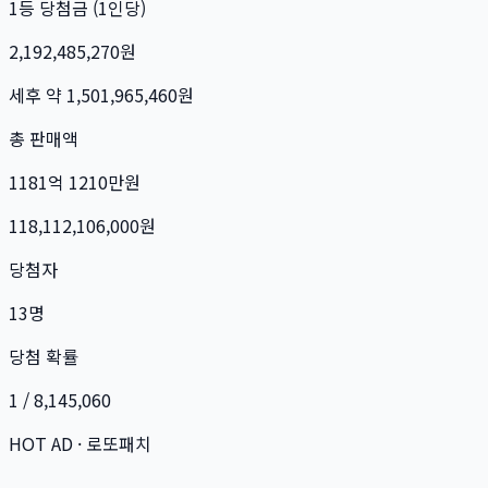
1등 당첨금 (1인당)
2,192,485,270
원
세후 약
1,501,965,460
원
총 판매액
1181억 1210만
원
118,112,106,000
원
당첨자
13
명
당첨 확률
1 / 8,145,060
HOT AD · 로또패치