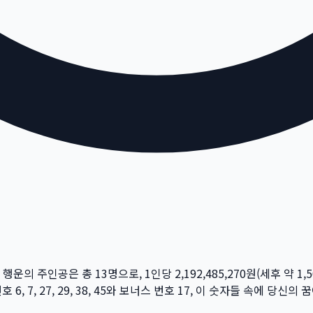
주 행운의 주인공은 총
13
명
으로, 1인당
2,192,485,270
원
(세후 약
1,
번호
6, 7, 27, 29, 38, 45
와 보너스 번호
17
, 이 숫자들 속에 당신의 