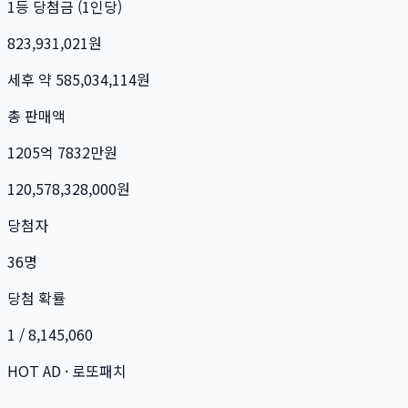
1등 당첨금 (1인당)
823,931,021
원
세후 약
585,034,114
원
총 판매액
1205억 7832만
원
120,578,328,000
원
당첨자
36
명
당첨 확률
1 / 8,145,060
HOT AD · 로또패치