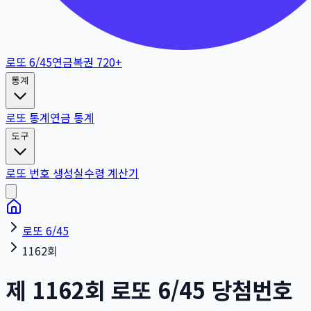
로또 6/45
연금복권 720+
통계
로또 통계
연금 통계
도구
로또 번호 생성
실수령 계산기
로또 6/45
1162회
제
1162
회
로또 6/45 당첨번호