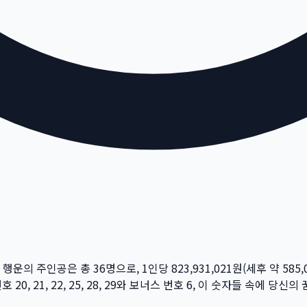
주 행운의 주인공은 총
36
명
으로, 1인당
823,931,021
원
(세후 약
585,
번호
20, 21, 22, 25, 28, 29
와 보너스 번호
6
, 이 숫자들 속에 당신의