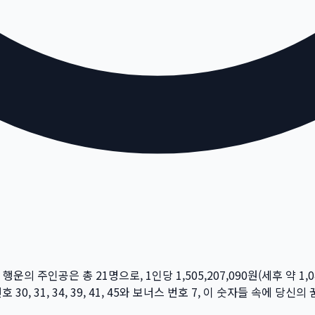
주 행운의 주인공은 총
21
명
으로, 1인당
1,505,207,090
원
(세후 약
1,
번호
30, 31, 34, 39, 41, 45
와 보너스 번호
7
, 이 숫자들 속에 당신의