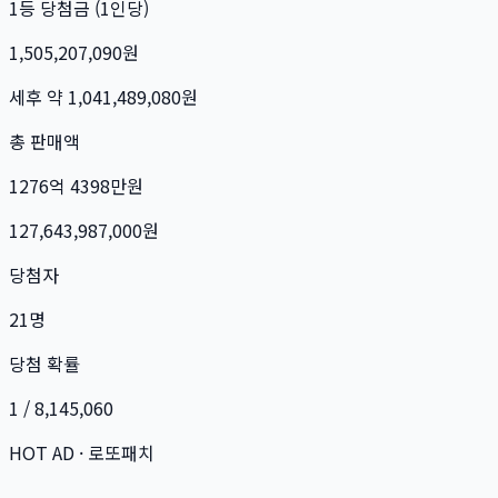
1등 당첨금 (1인당)
1,505,207,090
원
세후 약
1,041,489,080
원
총 판매액
1276억 4398만
원
127,643,987,000
원
당첨자
21
명
당첨 확률
1 / 8,145,060
HOT AD · 로또패치