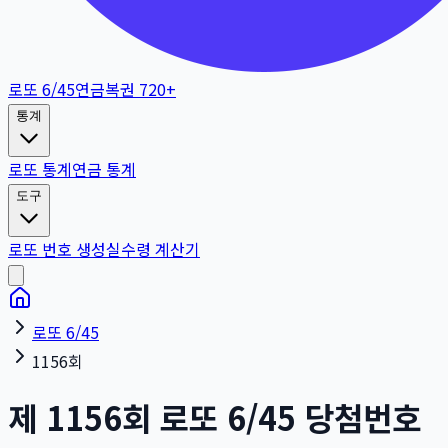
로또 6/45
연금복권 720+
통계
로또 통계
연금 통계
도구
로또 번호 생성
실수령 계산기
로또 6/45
1156회
제
1156
회
로또 6/45 당첨번호