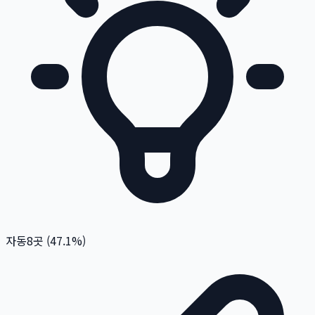
자동
8
곳 (
47.1
%)