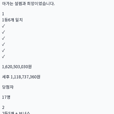
아가는 설렘과 희망이었습니다.
1
1등
6개 일치
✓
✓
✓
✓
✓
✓
1,620,503,030
원
세후
1,118,737,360
원
당첨자
17
명
2
2등
5개 + 보너스