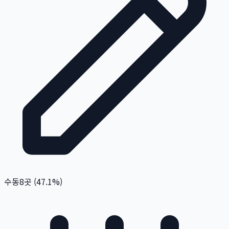
수동
8
곳 (
47.1
%)