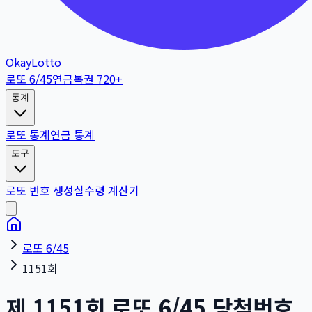
OkayLotto
로또 6/45
연금복권 720+
통계
로또 통계
연금 통계
도구
로또 번호 생성
실수령 계산기
로또 6/45
1151회
제
1151
회
로또 6/45 당첨번호