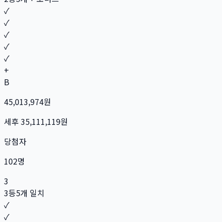
✓
✓
✓
✓
✓
+
B
45,013,974
원
세후
35,111,119
원
당첨자
102
명
3
3등
5개 일치
✓
✓