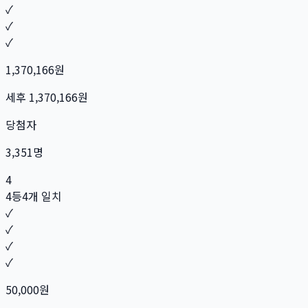
✓
✓
✓
1,370,166
원
세후
1,370,166
원
당첨자
3,351
명
4
4등
4개 일치
✓
✓
✓
✓
50,000
원