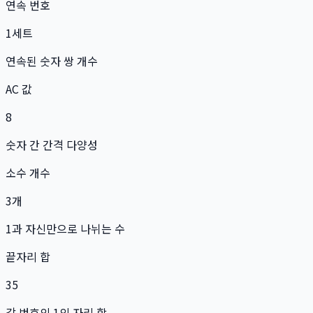
연속 번호
1
세트
연속된 숫자 쌍 개수
AC 값
8
숫자 간 간격 다양성
소수 개수
3
개
1과 자신만으로 나뉘는 수
끝자리 합
35
각 번호의 1의 자리 합