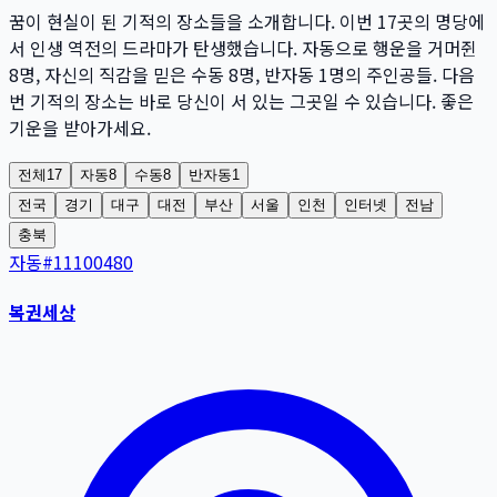
꿈이 현실이 된 기적의 장소들을 소개합니다. 이번
17
곳
의 명당에
서 인생 역전의 드라마가 탄생했습니다. 자동으로 행운을 거머쥔
8
명
, 자신의 직감을 믿은 수동
8
명
, 반자동
1
명
의 주인공들. 다음
번 기적의 장소는 바로 당신이 서 있는 그곳일 수 있습니다. 좋은
기운을 받아가세요.
전체
17
자동
8
수동
8
반자동
1
전국
경기
대구
대전
부산
서울
인천
인터넷
전남
충북
자동
#
11100480
복권세상