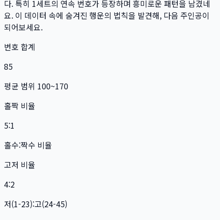
다. 특히
1
세트
의 연속 번호가 등장하며 흥미로운 패턴을 남겼네
요. 이 데이터 속에 숨겨진 행운의 법칙을 발견해, 다음 주인공이
되어보세요.
번호 합계
85
평균 범위 100~170
홀짝 비율
5:1
홀수:짝수 비율
고저 비율
4:2
저(1-23):고(24-45)