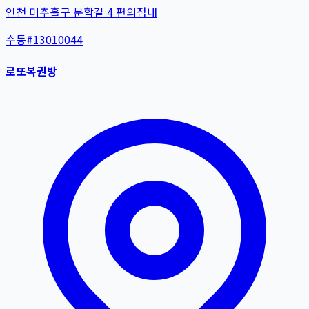
인천 미추홀구 문학길 4 편의점내
수동
#
13010044
로또복권방