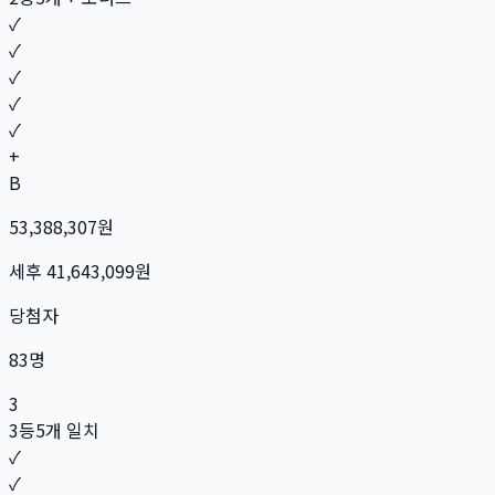
✓
✓
✓
✓
✓
+
B
53,388,307
원
세후
41,643,099
원
당첨자
83
명
3
3등
5개 일치
✓
✓