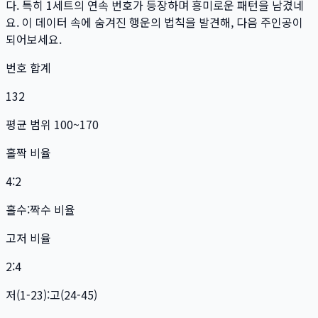
다. 특히
1
세트
의 연속 번호가 등장하며 흥미로운 패턴을 남겼네
요. 이 데이터 속에 숨겨진 행운의 법칙을 발견해, 다음 주인공이
되어보세요.
번호 합계
132
평균 범위 100~170
홀짝 비율
4:2
홀수:짝수 비율
고저 비율
2:4
저(1-23):고(24-45)