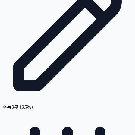
수동
2
곳 (
25
%)