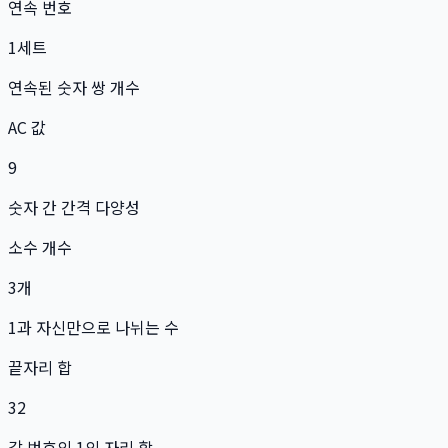
연속 번호
1
세트
연속된 숫자 쌍 개수
AC 값
9
숫자 간 간격 다양성
소수 개수
3
개
1과 자신만으로 나뉘는 수
끝자리 합
32
각 번호의 1의 자리 합