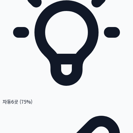
자동
6
곳 (
75
%)