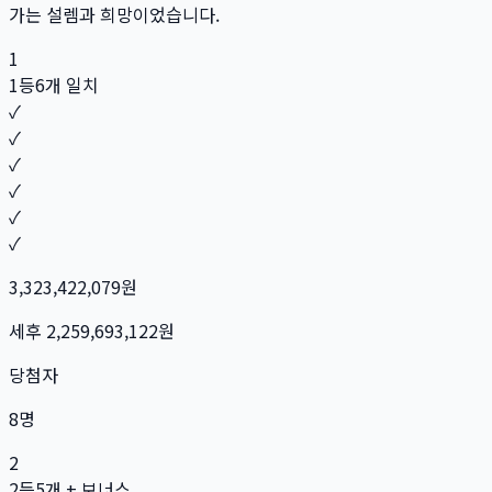
가는 설렘과 희망이었습니다.
1
1등
6개 일치
✓
✓
✓
✓
✓
✓
3,323,422,079
원
세후
2,259,693,122
원
당첨자
8
명
2
2등
5개 + 보너스