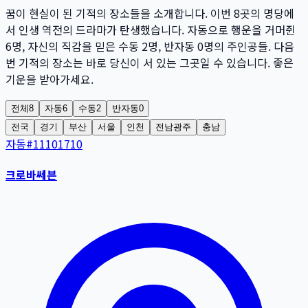
꿈이 현실이 된 기적의 장소들을 소개합니다. 이번
8
곳
의 명당에
서 인생 역전의 드라마가 탄생했습니다. 자동으로 행운을 거머쥔
6
명
, 자신의 직감을 믿은 수동
2
명
, 반자동
0
명
의 주인공들. 다음
번 기적의 장소는 바로 당신이 서 있는 그곳일 수 있습니다. 좋은
기운을 받아가세요.
전체
8
자동
6
수동
2
반자동
0
전국
경기
부산
서울
인천
전남광주
충남
자동
#
11101710
크로바쎄븐