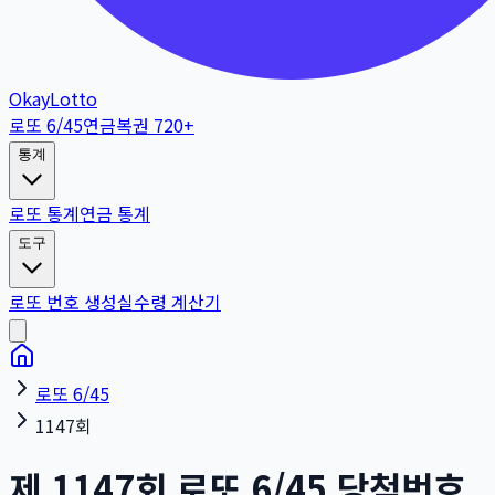
OkayLotto
로또 6/45
연금복권 720+
통계
로또 통계
연금 통계
도구
로또 번호 생성
실수령 계산기
로또 6/45
1147회
제
1147
회
로또 6/45 당첨번호