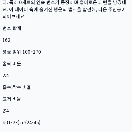
다. 특히
0
세트
의 연속 번호가 등장하며 흥미로운 패턴을 남겼네
요. 이 데이터 속에 숨겨진 행운의 법칙을 발견해, 다음 주인공이
되어보세요.
번호 합계
162
평균 범위 100~170
홀짝 비율
2:4
홀수:짝수 비율
고저 비율
2:4
저(1-23):고(24-45)