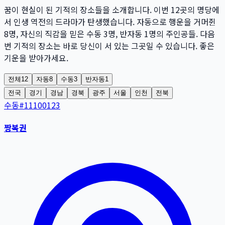
꿈이 현실이 된 기적의 장소들을 소개합니다. 이번
12
곳
의 명당에
서 인생 역전의 드라마가 탄생했습니다. 자동으로 행운을 거머쥔
8
명
, 자신의 직감을 믿은 수동
3
명
, 반자동
1
명
의 주인공들. 다음
번 기적의 장소는 바로 당신이 서 있는 그곳일 수 있습니다. 좋은
기운을 받아가세요.
전체
12
자동
8
수동
3
반자동
1
전국
경기
경남
경북
광주
서울
인천
전북
수동
#
11100123
짱복권