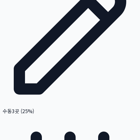
수동
3
곳 (
25
%)