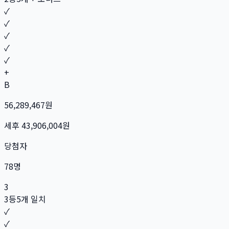
✓
✓
✓
✓
✓
+
B
56,289,467
원
세후
43,906,004
원
당첨자
78
명
3
3등
5개 일치
✓
✓