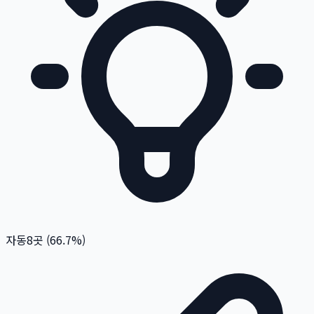
자동
8
곳 (
66.7
%)