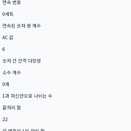
연속 번호
0
세트
연속된 숫자 쌍 개수
AC 값
6
숫자 간 간격 다양성
소수 개수
0
개
1과 자신만으로 나뉘는 수
끝자리 합
22
각 번호의 1의 자리 합