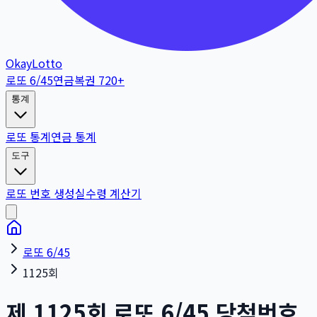
OkayLotto
로또 6/45
연금복권 720+
통계
로또 통계
연금 통계
도구
로또 번호 생성
실수령 계산기
로또 6/45
1125회
제
1125
회
로또 6/45 당첨번호