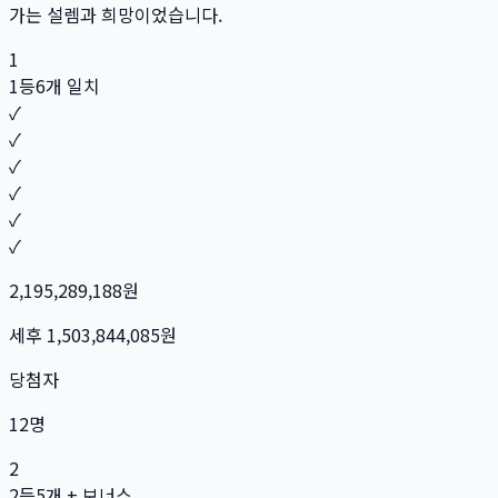
가는 설렘과 희망이었습니다.
1
1등
6개 일치
✓
✓
✓
✓
✓
✓
2,195,289,188
원
세후
1,503,844,085
원
당첨자
12
명
2
2등
5개 + 보너스