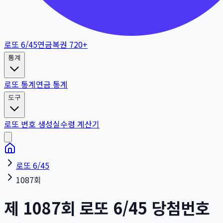
로또 6/45
연금복권 720+
통계
로또 통계
연금 통계
도구
로또 번호 생성
실수령 계산기
로또 6/45
1087회
제
1087
회
로또 6/45 당첨번호