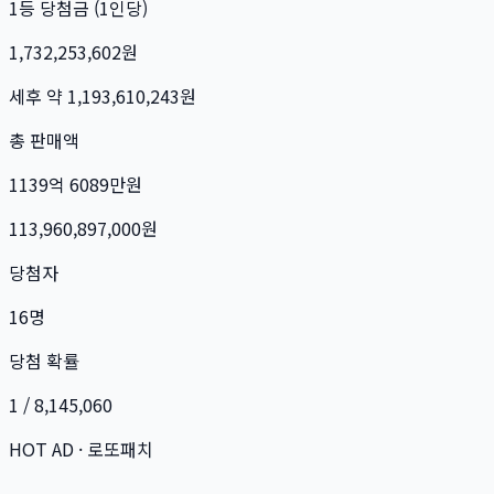
1등 당첨금 (1인당)
1,732,253,602
원
세후 약
1,193,610,243
원
총 판매액
1139억 6089만
원
113,960,897,000
원
당첨자
16
명
당첨 확률
1 / 8,145,060
HOT AD · 로또패치