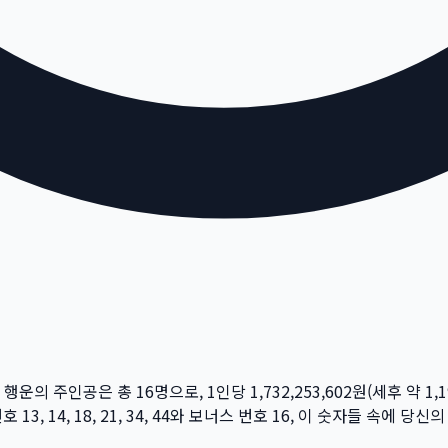
주 행운의 주인공은 총
16
명
으로, 1인당
1,732,253,602
원
(세후 약
1,
번호
13, 14, 18, 21, 34, 44
와 보너스 번호
16
, 이 숫자들 속에 당신