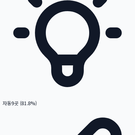
자동
9
곳 (
81.8
%)