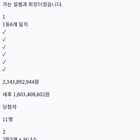
가는 설렘과 희망이었습니다.
1
1등
6개 일치
✓
✓
✓
✓
✓
✓
2,343,892,944
원
세후
1,603,408,602
원
당첨자
11
명
2
2등
5개 + 보너스