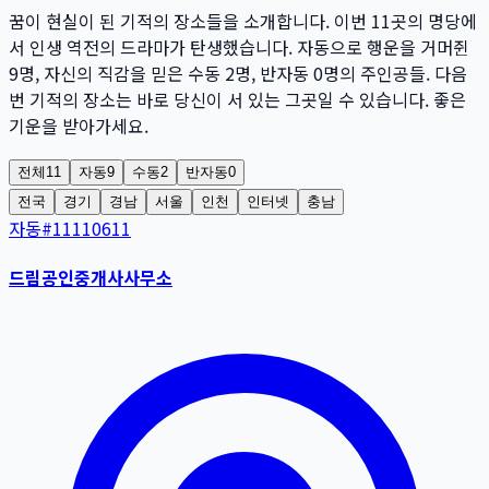
꿈이 현실이 된 기적의 장소들을 소개합니다. 이번
11
곳
의 명당에
서 인생 역전의 드라마가 탄생했습니다. 자동으로 행운을 거머쥔
9
명
, 자신의 직감을 믿은 수동
2
명
, 반자동
0
명
의 주인공들. 다음
번 기적의 장소는 바로 당신이 서 있는 그곳일 수 있습니다. 좋은
기운을 받아가세요.
전체
11
자동
9
수동
2
반자동
0
전국
경기
경남
서울
인천
인터넷
충남
자동
#
11110611
드림공인중개사사무소