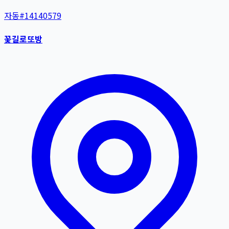
자동
#
14140579
꽃길로또방