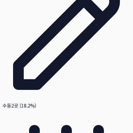
수동
2
곳 (
18.2
%)