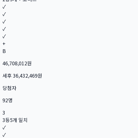
✓
✓
✓
✓
✓
+
B
46,708,012
원
세후
36,432,469
원
당첨자
92
명
3
3등
5개 일치
✓
✓