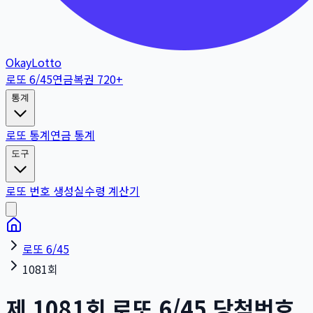
OkayLotto
로또 6/45
연금복권 720+
통계
로또 통계
연금 통계
도구
로또 번호 생성
실수령 계산기
로또 6/45
1081회
제
1081
회
로또 6/45 당첨번호