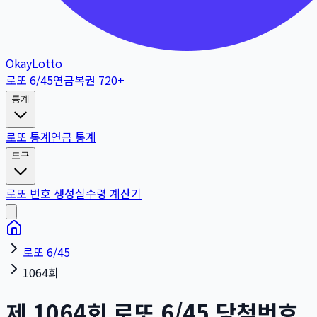
OkayLotto
로또 6/45
연금복권 720+
통계
로또 통계
연금 통계
도구
로또 번호 생성
실수령 계산기
로또 6/45
1064회
제
1064
회
로또 6/45 당첨번호