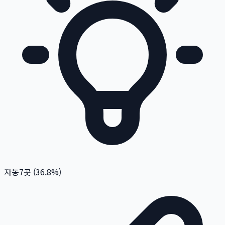
자동
7
곳 (
36.8
%)