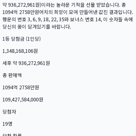
약
936,272,961
원)이라는 놀라운 기적을 선물 받았습니다. 총
1094억 2758만
원
어치의 희망이 모여 만들어낸 값진 결과입니다.
행운의 번호
3, 6, 9, 18, 22, 35
와 보너스 번호
14
, 이 숫자들 속에
당신의 꿈이 담겨있기를 바랍니다.
1등 당첨금 (1인당)
1,348,168,106
원
세후 약
936,272,961
원
총 판매액
1094억 2758만
원
109,427,584,000
원
당첨자
19
명
당첨 확률