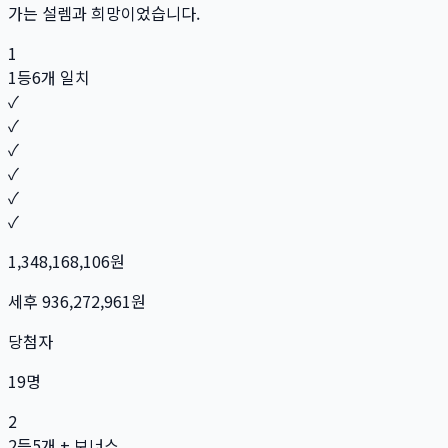
가는 설렘과 희망이었습니다.
1
1등
6개 일치
✓
✓
✓
✓
✓
✓
1,348,168,106
원
세후
936,272,961
원
당첨자
19
명
2
2등
5개 + 보너스