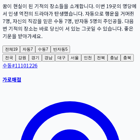
꿈이 현실이 된 기적의 장소들을 소개합니다. 이번
19
곳
의 명당에
서 인생 역전의 드라마가 탄생했습니다. 자동으로 행운을 거머쥔
7
명
, 자신의 직감을 믿은 수동
7
명
, 반자동
5
명
의 주인공들. 다음
번 기적의 장소는 바로 당신이 서 있는 그곳일 수 있습니다. 좋은
기운을 받아가세요.
전체
19
자동
7
수동
7
반자동
5
전국
강원
경기
경남
대구
서울
인천
전북
충남
충북
수동
#
11101226
가로매점