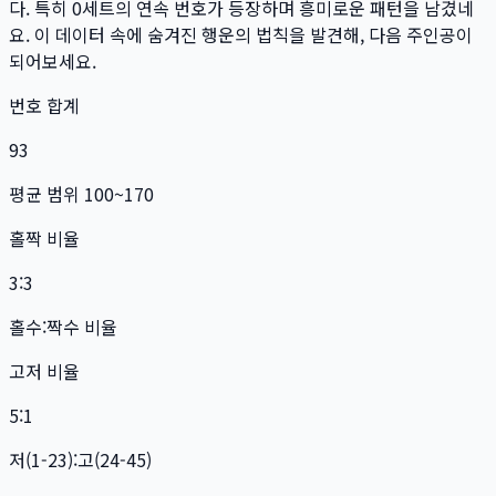
다. 특히
0
세트
의 연속 번호가 등장하며 흥미로운 패턴을 남겼네
요. 이 데이터 속에 숨겨진 행운의 법칙을 발견해, 다음 주인공이
되어보세요.
번호 합계
93
평균 범위 100~170
홀짝 비율
3:3
홀수:짝수 비율
고저 비율
5:1
저(1-23):고(24-45)