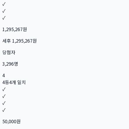
✓
✓
✓
1,295,267
원
세후
1,295,267
원
당첨자
3,296
명
4
4등
4개 일치
✓
✓
✓
✓
50,000
원