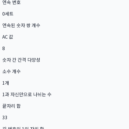
연속 번호
0
세트
연속된 숫자 쌍 개수
AC 값
8
숫자 간 간격 다양성
소수 개수
1
개
1과 자신만으로 나뉘는 수
끝자리 합
33
각 번호의 1의 자리 합