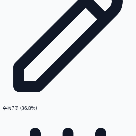
수동
7
곳 (
36.8
%)