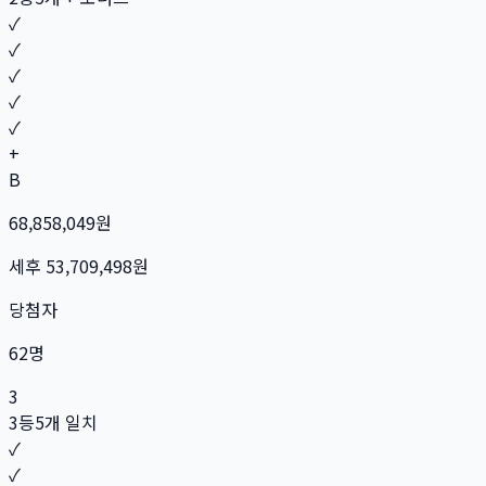
✓
✓
✓
✓
✓
+
B
68,858,049
원
세후
53,709,498
원
당첨자
62
명
3
3등
5개 일치
✓
✓