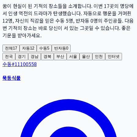
꿈이 현실이 된 기적의 장소들을 소개합니다. 이번
17
곳
의 명당에
서 인생 역전의 드라마가 탄생했습니다. 자동으로 행운을 거머쥔
12
명
, 자신의 직감을 믿은 수동
5
명
, 반자동
0
명
의 주인공들. 다음
번 기적의 장소는 바로 당신이 서 있는 그곳일 수 있습니다. 좋은
기운을 받아가세요.
전체
17
자동
12
수동
5
반자동
0
전국
경기
경남
경북
부산
서울
울산
인천
인터넷
수동
#
11100558
묵동식품