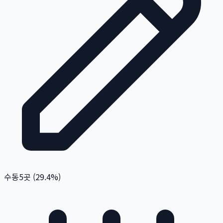
수동
5
곳 (
29.4
%)