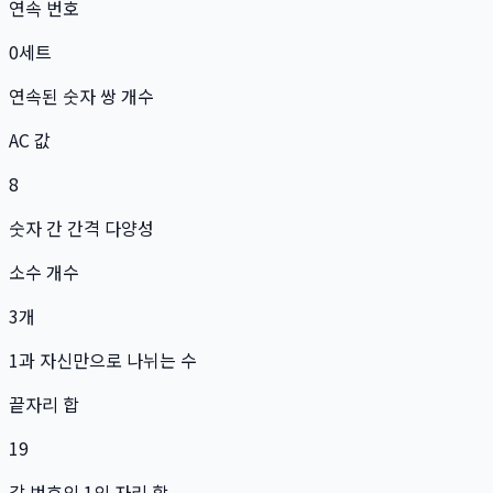
연속 번호
0
세트
연속된 숫자 쌍 개수
AC 값
8
숫자 간 간격 다양성
소수 개수
3
개
1과 자신만으로 나뉘는 수
끝자리 합
19
각 번호의 1의 자리 합