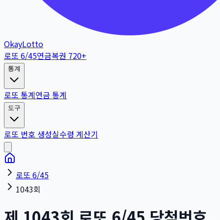
OkayLotto
로또 6/45
연금복권 720+
통계
로또 통계
연금 통계
도구
로또 번호 생성
실수령 계산기
로또 6/45
1043회
제
1043
회
로또 6/45 당첨번호