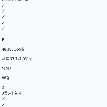
✓
✓
✓
✓
✓
+
B
48,385,656
원
세후
37,741,031
원
당첨자
86
명
3
3등
5개 일치
✓
✓