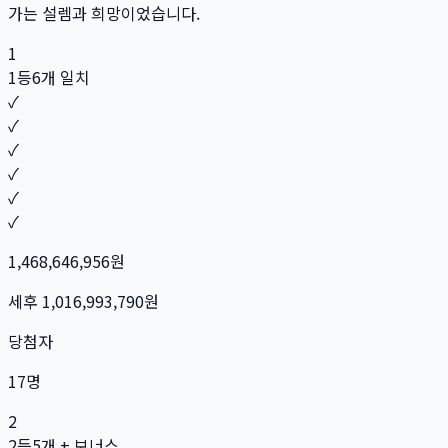
가는 설렘과 희망이었습니다.
1
1등
6개 일치
✓
✓
✓
✓
✓
✓
1,468,646,956
원
세후
1,016,993,790
원
당첨자
17
명
2
2등
5개 + 보너스