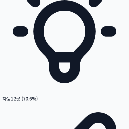
자동
12
곳 (
70.6
%)