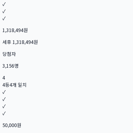
✓
✓
✓
1,318,494
원
세후
1,318,494
원
당첨자
3,156
명
4
4등
4개 일치
✓
✓
✓
✓
50,000
원