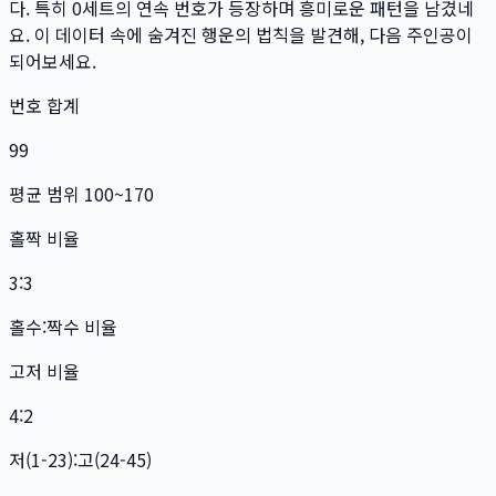
다. 특히
0
세트
의 연속 번호가 등장하며 흥미로운 패턴을 남겼네
요. 이 데이터 속에 숨겨진 행운의 법칙을 발견해, 다음 주인공이
되어보세요.
번호 합계
99
평균 범위 100~170
홀짝 비율
3:3
홀수:짝수 비율
고저 비율
4:2
저(1-23):고(24-45)