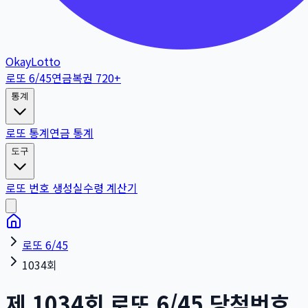
OkayLotto
로또 6/45
연금복권 720+
통계
로또 통계
연금 통계
도구
로또 번호 생성
실수령 계산기
로또 6/45
1034회
제
1034
회
로또 6/45 당첨번호