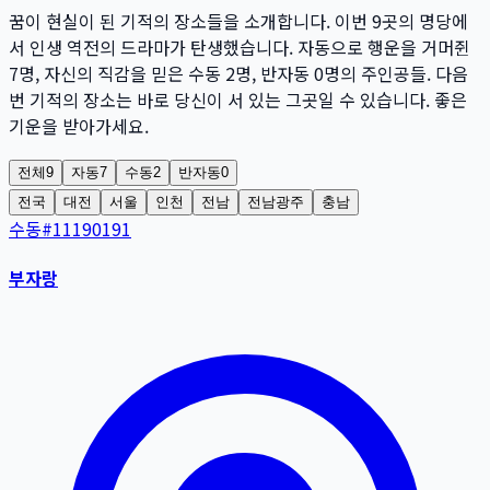
꿈이 현실이 된 기적의 장소들을 소개합니다. 이번
9
곳
의 명당에
서 인생 역전의 드라마가 탄생했습니다. 자동으로 행운을 거머쥔
7
명
, 자신의 직감을 믿은 수동
2
명
, 반자동
0
명
의 주인공들. 다음
번 기적의 장소는 바로 당신이 서 있는 그곳일 수 있습니다. 좋은
기운을 받아가세요.
전체
9
자동
7
수동
2
반자동
0
전국
대전
서울
인천
전남
전남광주
충남
수동
#
11190191
부자랑