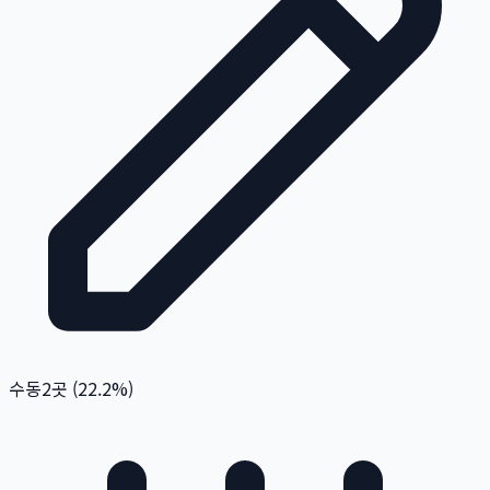
수동
2
곳 (
22.2
%)