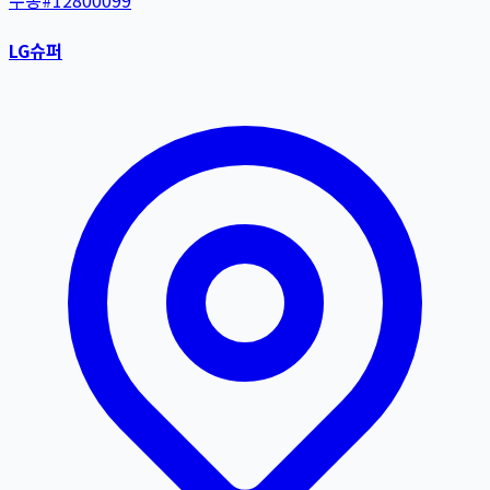
수동
#
12800099
LG슈퍼