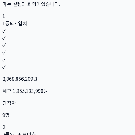
가는 설렘과 희망이었습니다.
1
1등
6개 일치
✓
✓
✓
✓
✓
✓
2,868,856,209
원
세후
1,955,133,990
원
당첨자
9
명
2
2등
5개 + 보너스