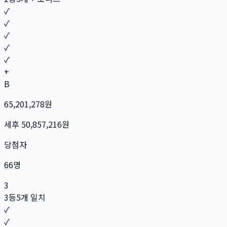
✓
✓
✓
✓
✓
+
B
65,201,278
원
세후
50,857,216
원
당첨자
66
명
3
3등
5개 일치
✓
✓