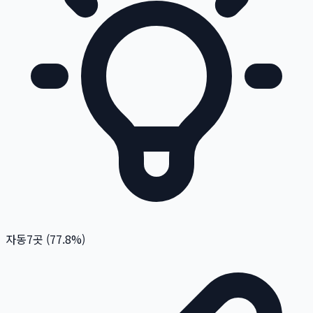
자동
7
곳 (
77.8
%)