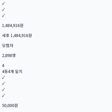
✓
✓
✓
1,484,916
원
세후
1,484,916
원
당첨자
2,898
명
4
4등
4개 일치
✓
✓
✓
✓
50,000
원