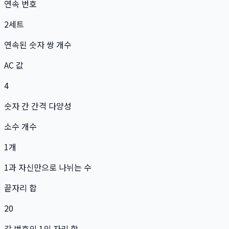
연속 번호
2
세트
연속된 숫자 쌍 개수
AC 값
4
숫자 간 간격 다양성
소수 개수
1
개
1과 자신만으로 나뉘는 수
끝자리 합
20
각 번호의 1의 자리 합