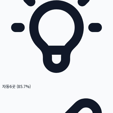
자동
6
곳 (
85.7
%)