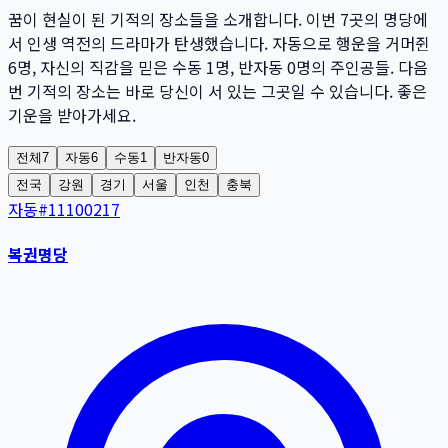
꿈이 현실이 된 기적의 장소들을 소개합니다. 이번
7
곳
의 명당에
서 인생 역전의 드라마가 탄생했습니다. 자동으로 행운을 거머쥔
6
명
, 자신의 직감을 믿은 수동
1
명
, 반자동
0
명
의 주인공들. 다음
번 기적의 장소는 바로 당신이 서 있는 그곳일 수 있습니다. 좋은
기운을 받아가세요.
전체
7
자동
6
수동
1
반자동
0
전국
강원
경기
서울
인천
충북
자동
#
11100217
복권명당