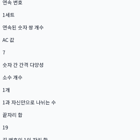
연속 번호
1
세트
연속된 숫자 쌍 개수
AC 값
7
숫자 간 간격 다양성
소수 개수
1
개
1과 자신만으로 나뉘는 수
끝자리 합
19
각 번호의 1의 자리 합