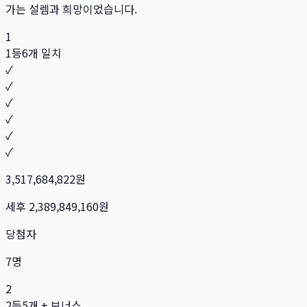
가는 설렘과 희망이었습니다.
1
1등
6개 일치
✓
✓
✓
✓
✓
✓
3,517,684,822
원
세후
2,389,849,160
원
당첨자
7
명
2
2등
5개 + 보너스