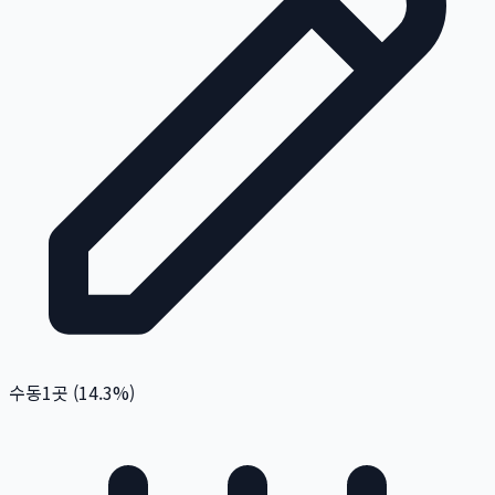
수동
1
곳 (
14.3
%)