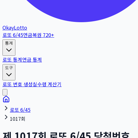
OkayLotto
로또 6/45
연금복권 720+
통계
로또 통계
연금 통계
도구
로또 번호 생성
실수령 계산기
로또 6/45
1017회
제
1017
회
로또 6/45 당첨번호