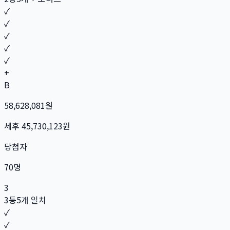
✓
✓
✓
✓
✓
+
B
58,628,081
원
세후
45,730,123
원
당첨자
70
명
3
3등
5개 일치
✓
✓