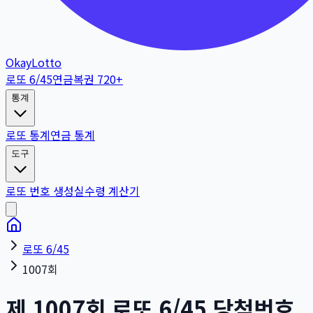
OkayLotto
로또 6/45
연금복권 720+
통계
로또 통계
연금 통계
도구
로또 번호 생성
실수령 계산기
로또 6/45
1007회
제
1007
회
로또 6/45 당첨번호