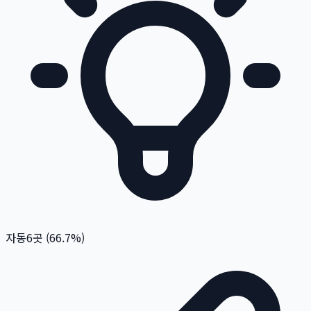
자동
6
곳 (
66.7
%)