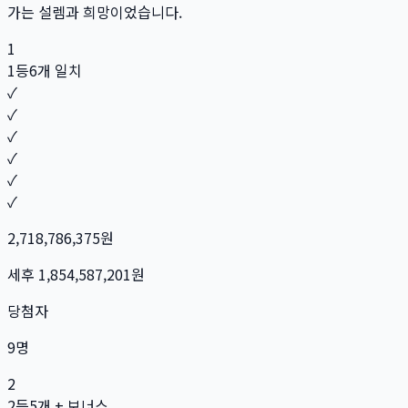
가는 설렘과 희망이었습니다.
1
1등
6개 일치
✓
✓
✓
✓
✓
✓
2,718,786,375
원
세후
1,854,587,201
원
당첨자
9
명
2
2등
5개 + 보너스