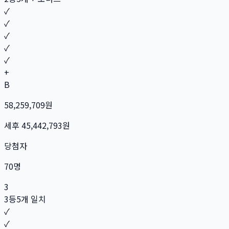
✓
✓
✓
✓
✓
+
B
58,259,709
원
세후
45,442,793
원
당첨자
70
명
3
3등
5개 일치
✓
✓