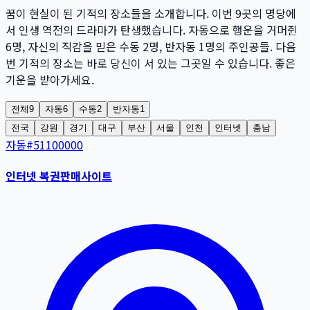
꿈이 현실이 된 기적의 장소들을 소개합니다. 이번
9
곳
의 명당에
서 인생 역전의 드라마가 탄생했습니다. 자동으로 행운을 거머쥔
6
명
, 자신의 직감을 믿은 수동
2
명
, 반자동
1
명
의 주인공들. 다음
번 기적의 장소는 바로 당신이 서 있는 그곳일 수 있습니다. 좋은
기운을 받아가세요.
전체
9
자동
6
수동
2
반자동
1
전국
강원
경기
대구
부산
서울
인천
인터넷
충남
자동
#
51100000
인터넷 복권판매사이트