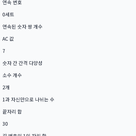
연속 번호
0
세트
연속된 숫자 쌍 개수
AC 값
7
숫자 간 간격 다양성
소수 개수
2
개
1과 자신만으로 나뉘는 수
끝자리 합
30
각 번호의 1의 자리 합