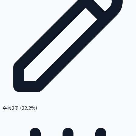
수동
2
곳 (
22.2
%)